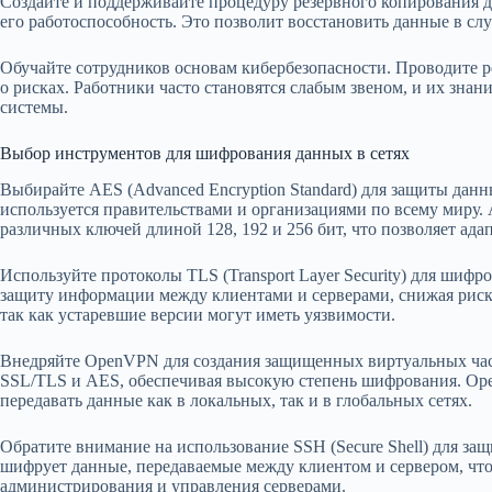
Создайте и поддерживайте процедуру резервного копирования д
его работоспособность. Это позволит восстановить данные в слу
Обучайте сотрудников основам кибербезопасности. Проводите 
о рисках. Работники часто становятся слабым звеном, и их знан
системы.
Выбор инструментов для шифрования данных в сетях
Выбирайте AES (Advanced Encryption Standard) для защиты данн
используется правительствами и организациями по всему миру. 
различных ключей длиной 128, 192 и 256 бит, что позволяет ад
Используйте протоколы TLS (Transport Layer Security) для шифр
защиту информации между клиентами и серверами, снижая риск п
так как устаревшие версии могут иметь уязвимости.
Внедряйте OpenVPN для создания защищенных виртуальных част
SSL/TLS и AES, обеспечивая высокую степень шифрования. Ope
передавать данные как в локальных, так и в глобальных сетях.
Обратите внимание на использование SSH (Secure Shell) для з
шифрует данные, передаваемые между клиентом и сервером, что
администрирования и управления серверами.