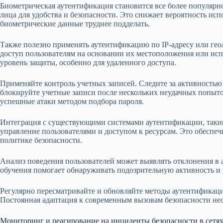
Биометрическая аутентификация становится все более популярн
лица для удобства и безопасности. Это снижает вероятность ис
биометрические данные труднее подделать.
Также полезно применять аутентификацию по IP-адресу или гео
доступ пользователям на основании их местоположения или ис
уровень защиты, особенно для удаленного доступа.
Применяйте контроль учетных записей. Следите за активностью
блокируйте учетные записи после нескольких неудачных попыто
успешные атаки методом подбора пароля.
Интеграция с существующими системами аутентификации, такими
управление пользователями и доступом к ресурсам. Это обеспеч
политике безопасности.
Анализ поведения пользователей может выявлять отклонения в
обучения помогает обнаруживать подозрительную активность и р
Регулярно пересматривайте и обновляйте методы аутентификаци
Постоянная адаптация к современным вызовам безопасности нео
Мониторинг и реагирование на инциденты безопасности в сетя