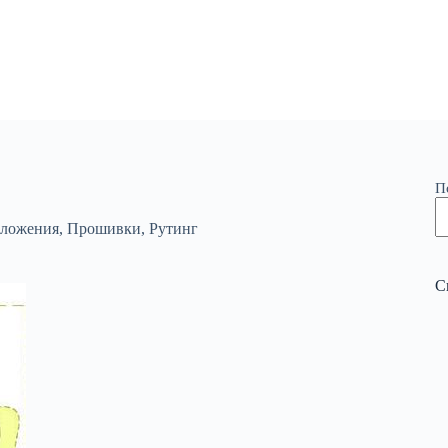
П
ложения
,
Прошивки
,
Рутинг
С