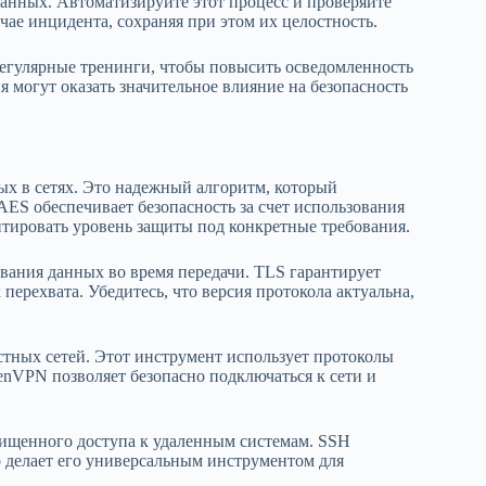
анных. Автоматизируйте этот процесс и проверяйте
чае инцидента, сохраняя при этом их целостность.
регулярные тренинги, чтобы повысить осведомленность
ия могут оказать значительное влияние на безопасность
ых в сетях. Это надежный алгоритм, который
AES обеспечивает безопасность за счет использования
аптировать уровень защиты под конкретные требования.
ования данных во время передачи. TLS гарантирует
ерехвата. Убедитесь, что версия протокола актуальна,
ных сетей. Этот инструмент использует протоколы
nVPN позволяет безопасно подключаться к сети и
ащищенного доступа к удаленным системам. SSH
 делает его универсальным инструментом для